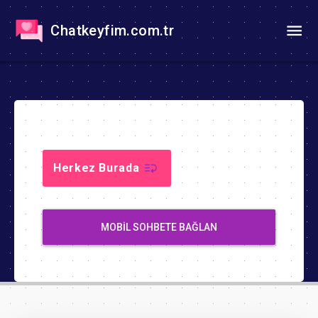
Chatkeyfim.com.tr
Herkez Burada
MOBIL SOHBETE BAĞLAN