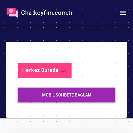
Chatkeyfim.com.tr
Herkez Burada
MOBIL SOHBETE BAĞLAN