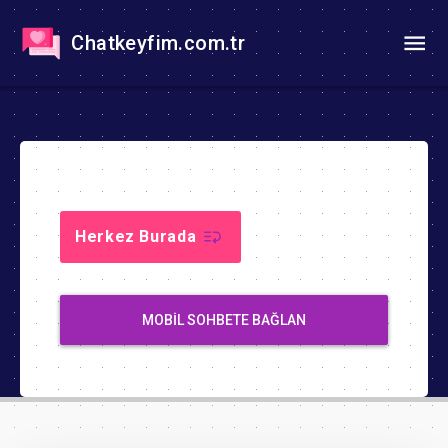
Chatkeyfim.com.tr
Herkez Burada
MOBIL SOHBETE BAĞLAN