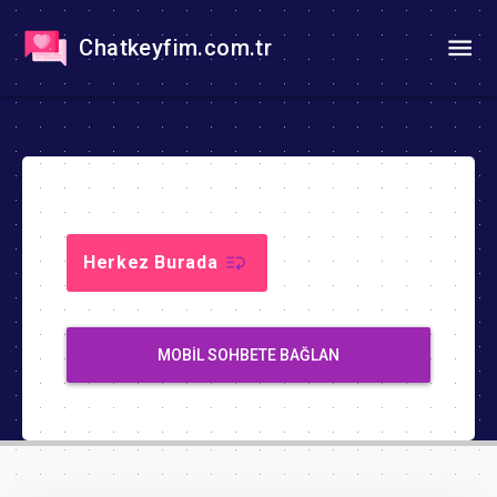
Chatkeyfim.com.tr
Herkez Burada
MOBIL SOHBETE BAĞLAN