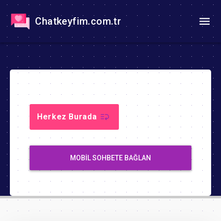
Chatkeyfim.com.tr
Herkez Burada
MOBIL SOHBETE BAĞLAN