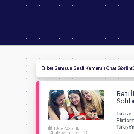
Etiket:
Samsun Sesli Kameralı Chat Görünt
Batı 
Sohbe
Türkiye 
Platforml
Türkiye’n
10-5-2026
Chatkeyfim.com.TR