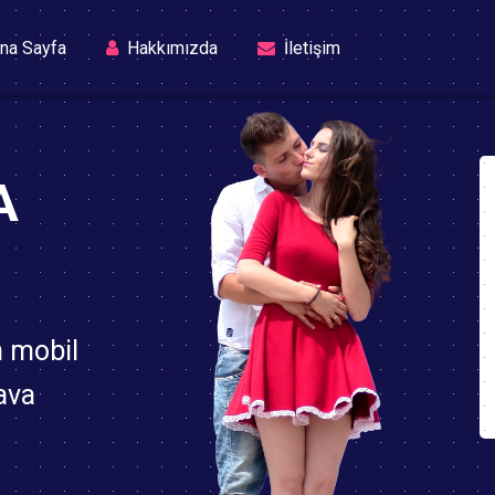
(current)
na Sayfa
Hakkımızda
İletişim
A
n mobil
ava