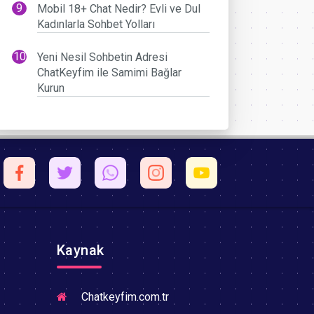
Mobil 18+ Chat Nedir? Evli ve Dul
Kadınlarla Sohbet Yolları
Yeni Nesil Sohbetin Adresi
ChatKeyfim ile Samimi Bağlar
Kurun
Kaynak
Chatkeyfim.com.tr