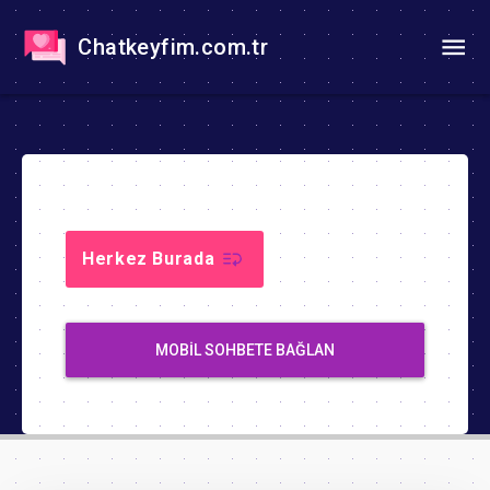
Chatkeyfim.com.tr
Herkez Burada
MOBIL SOHBETE BAĞLAN