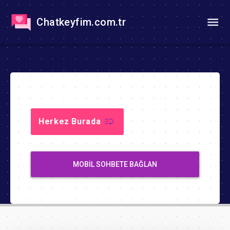
Chatkeyfim.com.tr
Herkez Burada
MOBIL SOHBETE BAĞLAN