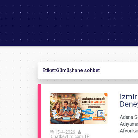
Etiket:
Gümüşhane sohbet
İzmir
Deney
Adana Se
Adıyaman
Afyonka
15-4-2026
Chatkeyfim.com.TR