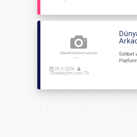
Dünya
Arkad
Sohbet v
Platforml
29-3-2026
Chatkeyfim.com.TR