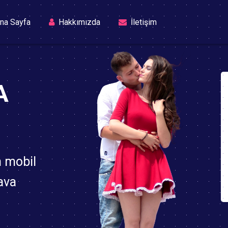
(current)
na Sayfa
Hakkımızda
İletişim
A
n mobil
ava