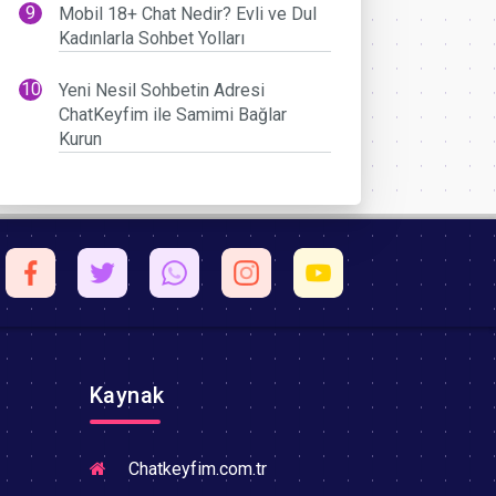
Mobil 18+ Chat Nedir? Evli ve Dul
Kadınlarla Sohbet Yolları
Yeni Nesil Sohbetin Adresi
ChatKeyfim ile Samimi Bağlar
Kurun
Kaynak
Chatkeyfim.com.tr