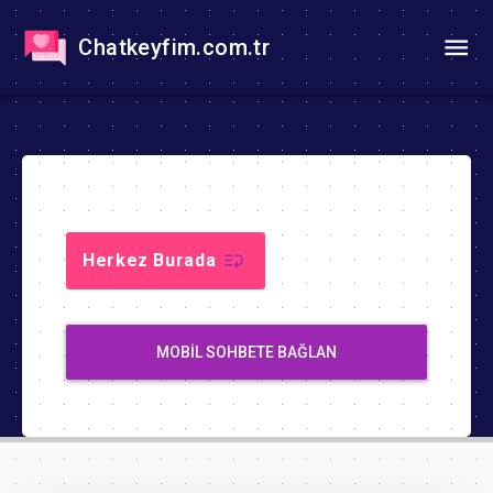
Chatkeyfim.com.tr
Herkez Burada
MOBIL SOHBETE BAĞLAN